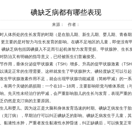
碘缺乏病都有哪些表现
来源： 作者：
时人体所处的生长发育的时期（是在胎儿期、新生儿期、婴儿期、青春期
大，更主要的是对智力与生长发育的影响。在碘不足地区的儿童，即使没有
概念。碘缺乏病包括因碘摄入不足而引起机体智力发育受损、甲状腺肿、生
对防治又有明确的指导意义，已经被医生们普遍接受。
节作用，垂体分泌促甲状腺素（TSH）增多。升高的促甲状腺激素（TS
以满足正常的生理需要。这样就发生了甲状腺肿大。碘轻度缺乏可以引起
发生甲状腺激素作用不足，就会出现甲状腺功能减退（简称甲减）的一系
，有两个关键的易损期：一个在10～18周，主要影响听觉与锥体系统（
响。先天性未经治疗的甲减，会严重影响胎儿的生长与发育，表现严重的
乏仍然是克汀病的主要原因。
生儿和婴儿。因为这正是大脑和身体发育迅速的时期。碘缺乏病发生于胎
（克汀病），早期治疗可以纠正碘缺乏的影响。碘缺乏病发生于儿童，其
、黏液性水肿，严重者发生黏液性水肿昏迷，纠正缺碘后，可以恢复正常