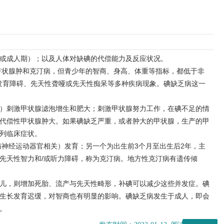
或成人期）；以及人体对缺碘的代偿能力及反应状况。
甲状腺肿和克汀病，但青少年的智商、身高、体重等指标，都低于非
长发育障碍、先天性聋哑或先天性痴呆等多种疾病现象。碘缺乏病这一
H）刺激甲状腺滤泡增生和肥大；刺激甲状腺努力工作，在碘不足的情
代偿性甲状腺肿大。如果碘缺乏严重，或者肿大的甲状腺，生产的甲
列临床症状。
与神经运动器官相关）发育；另一个为出生前3个月至出生后2年，主
先天性智力和/或听力障碍，称为克汀病。地方性克汀病有遗传倾
儿，则增加死胎、流产与先天性畸形，补碘可以减少这些并发症。碘
生长发育迟缓，对智商也有明显的影响。碘缺乏病发生于成人，即会
。