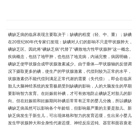
碘缺乏病的临床表现主要取决于：缺碘的程度（轻、中、重）；缺碘
在20世纪80年代专家们发现：缺碘对人们的影响不只是甲状腺肿
碘缺乏区。因此将“碘缺乏病”代替了“碘致地方性甲状腺肿”这一
疾病概念，包括了地甲肿，也包括了地克病，内涵完整，病因明确，
碘缺乏使甲状腺合成甲状腺激素减少。由于垂体—甲状腺轴的反馈调
况下摄取更多的碘，使生产的甲状腺激素，代偿到较为正常的水平，
状腺激素仍不能代偿到满足正常代谢的需要（失代偿），即会在临床
胎儿大脑神经系统的发育极易受到缺碘的影响，人的大脑发生的早期
要影响智力发育。在妊娠前补碘，才可有效地防止碘缺乏对胎儿的影
向。但在妊娠前和妊娠期间补碘后常常有正常的婴儿分娩，所以碘缺
碘缺乏病虽然可以影响各个年龄组，但影响最严重的主要是胎儿、新
缺乏病发生于新生儿，可出现体格和智力的发育迟缓，生出呆小婴儿
发生甲状腺肿大和全身性代谢迟缓、神经反应迟钝、器官和面容衰老