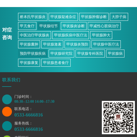
桥本氏甲状腺炎
甲状腺疑难杂症
甲状腺肿瘤诊断
大脖子病
甲亢食疗
甲状腺结节
甲状腺炎诊断
甲减性心脏病治疗
对症
中医治疗甲状腺炎
甲状腺疾病中医疗法
甲状腺肿大
咨询
甲状腺囊肿
甲状腺激素
甲状腺炎预防
甲状腺中医疗法
预防甲状腺疾病
甲状腺研究院
甲状腺专科医院
甲状腺病
甲状腺康复
甲状腺患者食疗
联系我们
门诊时间：
08:30--12:00 14:00--17:30
联系电话：
0533-6666816
服务热线：
0533-6666816