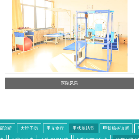
医院风采
瘤诊断
大脖子病
甲亢食疗
甲状腺结节
甲状腺炎诊断