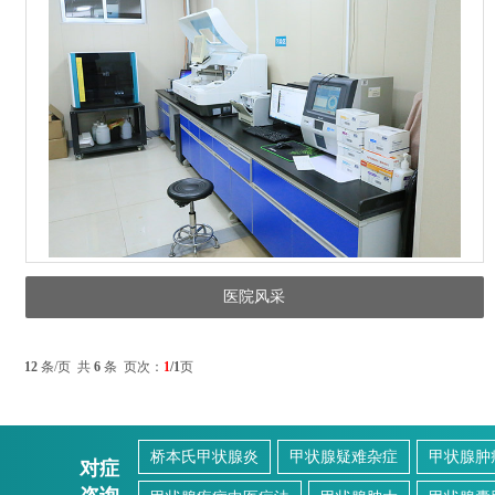
医院风采
12
条/页 共
6
条 页次：
1
/1
页
桥本氏甲状腺炎
甲状腺疑难杂症
甲状腺肿
对症