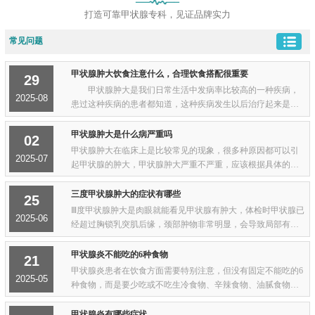
打造可靠甲状腺专科，见证品牌实力
常见问题
甲状腺肿大饮食注意什么，合理饮食搭配很重要
29
甲状腺肿大是我们日常生活中发病率比较高的一种疾病，
2025-08
患过这种疾病的患者都知道，这种疾病发生以后治疗起来是需
要很长时间的，那么，甲状腺肿大患者在日常饮食方面应注意
哪些呢？下面我们就一起来听听我们的专家...
甲状腺肿大是什么病严重吗
02
甲状腺肿大在临床上是比较常见的现象，很多种原因都可以引
2025-07
起甲状腺的肿大，甲状腺肿大严重不严重，应该根据具体的情
况来进行分析。如果是由于甲亢引起的甲状腺肿大，建议积极
治疗甲亢。如果是甲减引起的甲状腺肿大，...
三度甲状腺肿大的症状有哪些
25
Ⅲ度甲状腺肿大是肉眼就能看见甲状腺有肿大，体检时甲状腺已
2025-06
经超过胸锁乳突肌后缘，颈部肿物非常明显，会导致局部有压
迫症状，感觉颈前方有轻度隐痛、胀痛等不适感。特别吞咽动
作时颈部症状会进一步加重，肿大甲状腺...
甲状腺炎不能吃的6种食物
21
甲状腺炎患者在饮食方面需要特别注意，但没有固定不能吃的6
2025-05
种食物，而是要少吃或不吃生冷食物、辛辣食物、油腻食物、
含碘高的食物、甜食等。1、生冷食物：如螃蟹、柚子、冰激
凌、冷冻过的果冻和冰水，以及薏米、绿豆...
甲状腺炎有哪些症状