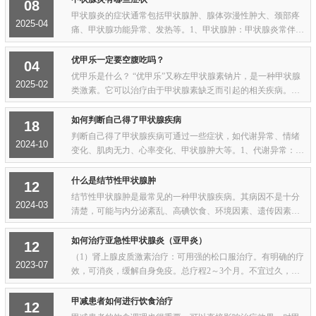
08
甲状腺炎的症状通常包括甲状腺肿、腺体弥漫性肿大、颈部疼
2025-04
痛、甲状腺功能异常、发热等。1、甲状腺肿：甲状腺炎常伴有
甲状腺肿，患者可能会感觉到颈部前方的肿块或肿胀感。2、腺
体弥漫性肿大：是较为常见的症状，肿大...
优甲乐一定要空腹吃吗？
04
优甲乐是什么？ “优甲乐”又称左甲状腺素钠片，是一种甲状腺
2025-02
类激素。它可以治疗由于甲状腺素缺乏而引起的相关疾病。由
于甲状腺素对人体影响较大，因此在使用时需要特别注意用法
和用量！
如何判断自己得了甲状腺疾病
18
判断自己得了甲状腺疾病可通过一些症状，如代谢异常、情绪
2024-10
变化、肌肉无力、心率变化、甲状腺肿大等。1、代谢异常：甲
状腺功能亢进时，甲状腺激素分泌过多，导致代谢加快，患者
可能会出现体重减轻、心跳加快、多汗、易...
什么是结节性甲状腺肿
12
结节性甲状腺肿是最常见的一种甲状腺疾病。其病因不是十分
2024-03
清楚，可能与内分泌紊乱、高碘饮食、环境因素、遗传因素和
放射线接触史等有关。 结节性甲状腺肿病人一般都是通过体检
发现或自己发现颈部肿块就诊。查体可摸...
如何治疗亚急性甲状腺炎（亚甲炎）
12
（1）肾上腺皮质激素治疗：可用强的松口服治疗。有明确的疗
2023-07
效，可消炎，缓解自身免疫。总疗程2～3个月。不宜过久，以
避免激素副作用的出现。（2）甲状腺片：甲减或甲状腺功能正
常者，亚甲炎反复发作者，或甲状腺肿大...
甲减患者如何进行饮食治疗
12