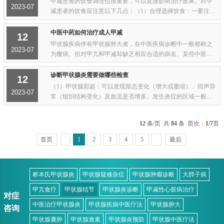
甲减患者的饮食调理也很重要，可以直接影响治疗效果。对甲
2023-07
减患者的饮食应注意以下几点：（1）合理选择饮食：一要注意
饮食的数量，二要注意饮食的品种，三要注意饮食的质量。甲
减患者多为虚寒体质，消化功能低下。故应...
中医中药如何治疗成人甲减
12
甲状腺疾病伴有甲状腺肿大者，在中医疾病诊断中一般都称之
2023-07
为瘿病。但对甲亢和甲减却缺乏相应合适的病名。某些中医病
名，如水肿、淤胀、虚劳等临床症状有与甲减相似之处，但又
不能等同于甲减。中医诊断有“病名”诊断...
诊断甲状腺炎需要做哪些检查
12
（1）甲状腺彩超：可以发现形态变化（增大或萎缩）、回声异
2023-07
常（组织结构变化）及血流是否增多。发生炎症的区域一般血
流是增多的。但与甲亢的血流普遍大量快速的火海状是不同
的。（2）甲功三项：早期，T3↑，T4↑，TS...
12
条/页 共
84
条 页次：
1
/7
页
首页
1
2
3
4
5
最后
桥本氏甲状腺炎
甲状腺疑难杂症
甲状腺肿瘤诊断
大脖子病
甲亢食疗
甲状腺结节
甲状腺炎诊断
甲减性心脏病治疗
对症
中医治疗甲状腺炎
甲状腺疾病中医疗法
甲状腺肿大
咨询
甲状腺囊肿
甲状腺激素
甲状腺炎预防
甲状腺中医疗法