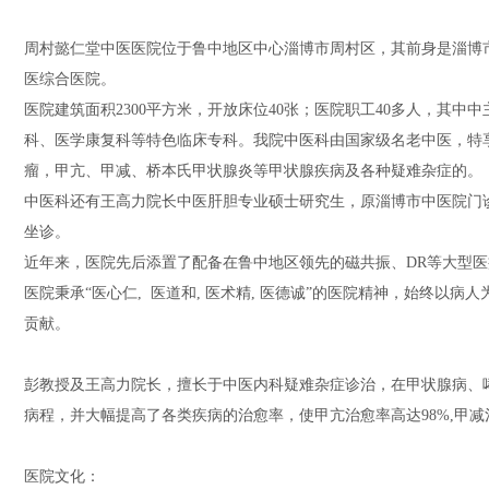
周村懿仁堂中医医院位于鲁中地区中心淄博市周村区，其前身是淄博市
医综合医院。
医院建筑面积2300平方米，开放床位40张；医院职工40多人，其
科、医学康复科等特色临床专科。我院中医科由国家级名老中医，特
瘤，甲亢、甲减、桥本氏甲状腺炎等甲状腺疾病及各种疑难杂症的。
中医科还有王高力院长中医肝胆专业硕士研究生，原淄博市中医院门
坐诊。
近年来，医院先后添置了配备在鲁中地区领先的磁共振、DR等大型
医院秉承“医心仁, 医道和, 医术精, 医德诚”的医院精神，始终
贡献。
彭教授及王高力院长，擅长于中医内科疑难杂症诊治，在甲状腺病、
病程，并大幅提高了各类疾病的治愈率，使甲亢治愈率高达98%,甲减治
医院文化：