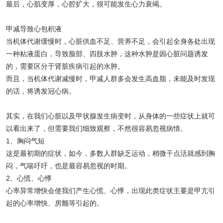
最后，心肌变厚，心腔扩大，很可能发生心力衰竭。
甲减导致心包积液
当机体代谢缓慢时，心脏供血不足、营养不足，会引起全身各处出现
一种粘液蛋白，导致脸部、四肢水肿，这种水肿是因心脏问题诱发
的，需要区分于肾脏疾病引起的水肿。
而且，当机体代谢减慢时，甲减人群多会发生高血脂，未能及时发现
的话，将诱发冠心病。
其实，在我们心脏以及甲状腺发生病变时，从身体的一些症状上就可
以看出来了，但需要我们细致观察，不然很容易忽视病情。
1、胸闷气短
这是最初期的症状，如今，多数人群缺乏运动，稍微干点活就感到胸
闷，气喘吁吁，也是最容易忽视的时期。
2、心慌、心悸
心率异常增快会使我们产生心慌、心悸，出现此类症状主要是甲亢引
起的心率增快、房颤等引起的。