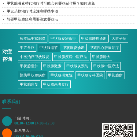
甲状腺激素替代治疗时可能会有哪些副作用？如何避免
甲亢药物治疗时应注意哪些事项
想要甲状腺痊愈需要注意哪些点
桥本氏甲状腺炎
甲状腺疑难杂症
甲状腺肿瘤诊断
大脖子病
甲亢食疗
甲状腺结节
甲状腺炎诊断
甲减性心脏病治疗
对症
中医治疗甲状腺炎
甲状腺疾病中医疗法
甲状腺肿大
咨询
甲状腺囊肿
甲状腺激素
甲状腺炎预防
甲状腺中医疗法
预防甲状腺疾病
甲状腺研究院
甲状腺专科医院
甲状腺病
甲状腺康复
甲状腺患者食疗
联系我们
门诊时间：
08:30--12:00 14:00--17:30
联系电话：
0533-6666816