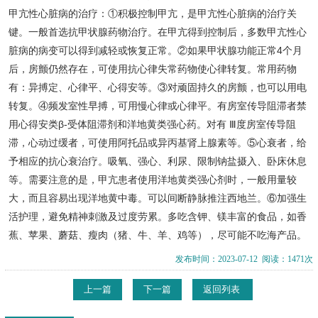
甲亢性心脏病的治疗：①积极控制甲亢，是甲亢性心脏病的治疗关
键。一般首选抗甲状腺药物治疗。在甲亢得到控制后，多数甲亢性心
脏病的病变可以得到减轻或恢复正常。②如果甲状腺功能正常4个月
后，房颤仍然存在，可使用抗心律失常药物使心律转复。常用药物
有：异搏定、心律平、心得安等。③对顽固持久的房颤，也可以用电
转复。④频发室性早搏，可用慢心律或心律平。有房室传导阻滞者禁
用心得安类β-受体阻滞剂和洋地黄类强心药。对有 Ⅲ度房室传导阻
滞，心动过缓者，可使用阿托品或异丙基肾上腺素等。⑤心衰者，给
予相应的抗心衰治疗。吸氧、强心、利尿、限制钠盐摄入、卧床休息
等。需要注意的是，甲亢患者使用洋地黄类强心剂时，一般用量较
大，而且容易出现洋地黄中毒。可以间断静脉推注西地兰。⑥加强生
活护理，避免精神刺激及过度劳累。多吃含钾、镁丰富的食品，如香
蕉、苹果、蘑菇、瘦肉（猪、牛、羊、鸡等），尽可能不吃海产品。
发布时间：2023-07-12 阅读：1471次
上一篇
下一篇
返回列表