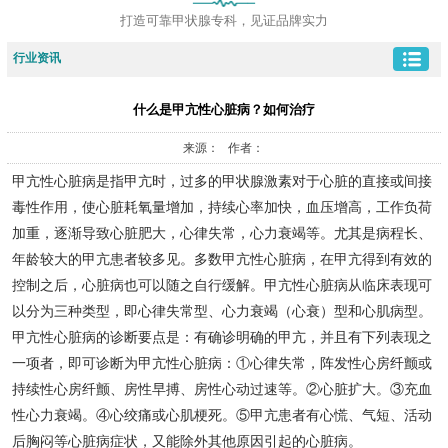
打造可靠甲状腺专科，见证品牌实力
行业资讯
什么是甲亢性心脏病？如何治疗
来源： 作者：
甲亢性心脏病是指甲亢时，过多的甲状腺激素对于心脏的直接或间接
毒性作用，使心脏耗氧量增加，持续心率加快，血压增高，工作负荷
加重，逐渐导致心脏肥大，心律失常，心力衰竭等。尤其是病程长、
年龄较大的甲亢患者较多见。多数甲亢性心脏病，在甲亢得到有效的
控制之后，心脏病也可以随之自行缓解。甲亢性心脏病从临床表现可
以分为三种类型，即心律失常型、心力衰竭（心衰）型和心肌病型。
甲亢性心脏病的诊断要点是：有确诊明确的甲亢，并且有下列表现之
一项者，即可诊断为甲亢性心脏病：①心律失常，阵发性心房纤颤或
持续性心房纤颤、房性早搏、房性心动过速等。②心脏扩大。③充血
性心力衰竭。④心绞痛或心肌梗死。⑤甲亢患者有心慌、气短、活动
后胸闷等心脏病症状，又能除外其他原因引起的心脏病。