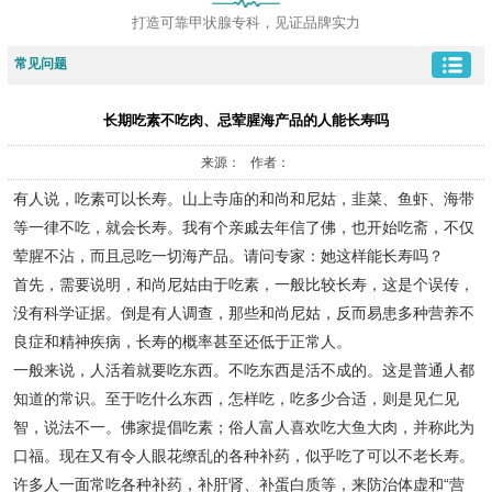
打造可靠甲状腺专科，见证品牌实力
常见问题
长期吃素不吃肉、忌荤腥海产品的人能长寿吗
来源： 作者：
有人说，吃素可以长寿。山上寺庙的和尚和尼姑，韭菜、鱼虾、海带
等一律不吃，就会长寿。我有个亲戚去年信了佛，也开始吃斋，不仅
荤腥不沾，而且忌吃一切海产品。请问专家：她这样能长寿吗？
首先，需要说明，和尚尼姑由于吃素，一般比较长寿，这是个误传，
没有科学证据。倒是有人调查，那些和尚尼姑，反而易患多种营养不
良症和精神疾病，长寿的概率甚至还低于正常人。
一般来说，人活着就要吃东西。不吃东西是活不成的。这是普通人都
知道的常识。至于吃什么东西，怎样吃，吃多少合适，则是见仁见
智，说法不一。佛家提倡吃素；俗人富人喜欢吃大鱼大肉，并称此为
口福。现在又有令人眼花缭乱的各种补药，似乎吃了可以不老长寿。
许多人一面常吃各种补药，补肝肾、补蛋白质等，来防治体虚和“营