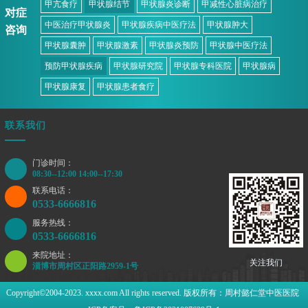
甲亢食疗
甲状腺结节
甲状腺炎诊断
甲减性心脏病治疗
对症
中医治疗甲状腺炎
甲状腺疾病中医疗法
甲状腺肿大
咨询
甲状腺囊肿
甲状腺激素
甲状腺炎预防
甲状腺中医疗法
预防甲状腺疾病
甲状腺研究院
甲状腺专科医院
甲状腺病
甲状腺康复
甲状腺患者食疗
联系我们
门诊时间：
08:30--12:00 14:00--17:30
联系电话：
0533-6666816
服务热线：
0533-6666816
来院地址：
关注我们
淄博市周村区正阳路2959-1号
Copyright©2004-2023. xxxx.com All rights reserved. 版权所有：周村懿仁堂中医医院