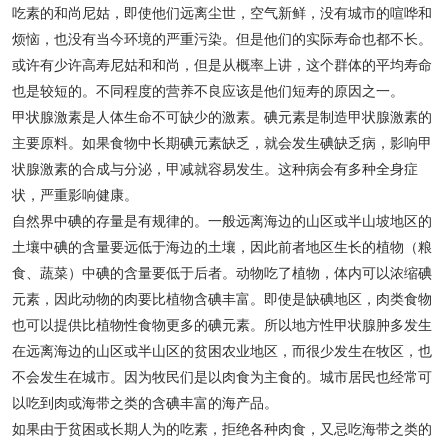
吃素的和尚尼姑，即使他们远离尘世，空气新鲜，没有城市的喧哗和
烦恼，也没有当今环境的严重污染。但是他们的实际寿命也都不长。
或许有少许高寿尼姑和和尚，但是从概率上讲，这个群体的平均寿命
也是较短的。不同程度的营养不良应该是他们短寿的原因之一。
甲状腺激素是人体生命不可缺少的激素。碘元素是制造甲状腺激素的
主要原料。如果食物中长期碘元素缺乏，就会发生碘缺乏病，影响甲
状腺激素的合成与分泌，甲减就容易发生。这种病会有多种全身症
状，严重影响健康。
自然界中碘的存量是有规律的。一般远离海边的山区或半山坡地区的
土壤中碘的含量要远低于海边的土壤，因此前者地区生长的植物（粮
食、蔬菜）中碘的含量要低于后者。动物吃了植物，体内可以浓缩碘
元素，因此动物的肉要比植物含碘丰富。即使是缺碘地区，肉类食物
也可以提供比植物性食物更多的碘元素。所以地方性甲状腺肿多发生
在远离海边的山区或半山区的贫困农业地区，而很少发生在牧区，也
不会发生在城市。因为牧民们是以肉食为主食的。城市居民也经常可
以吃到肉或海带之类的含碘丰富的海产品。
如果由于贫困或长期人为的吃素，拒绝各种肉食，又忌吃海带之类的