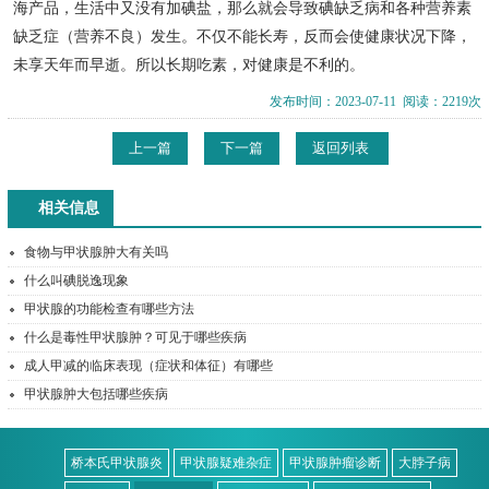
海产品，生活中又没有加碘盐，那么就会导致碘缺乏病和各种营养素
缺乏症（营养不良）发生。不仅不能长寿，反而会使健康状况下降，
未享天年而早逝。所以长期吃素，对健康是不利的。
发布时间：2023-07-11 阅读：2219次
上一篇
下一篇
返回列表
相关信息
食物与甲状腺肿大有关吗
什么叫碘脱逸现象
甲状腺的功能检查有哪些方法
什么是毒性甲状腺肿？可见于哪些疾病
成人甲减的临床表现（症状和体征）有哪些
甲状腺肿大包括哪些疾病
桥本氏甲状腺炎
甲状腺疑难杂症
甲状腺肿瘤诊断
大脖子病