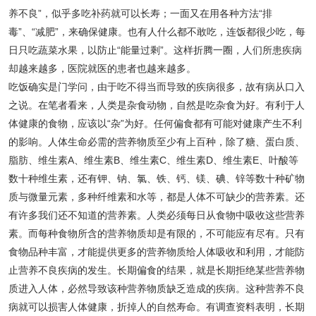
养不良”，似乎多吃补药就可以长寿；一面又在用各种方法“排
毒”、“减肥”，来确保健康。也有人什么都不敢吃，连饭都很少吃，每
日只吃蔬菜水果，以防止“能量过剩”。这样折腾一圈，人们所患疾病
却越来越多，医院就医的患者也越来越多。
吃饭确实是门学问，由于吃不得当而导致的疾病很多，故有病从口入
之说。在笔者看来，人类是杂食动物，自然是吃杂食为好。有利于人
体健康的食物，应该以“杂”为好。任何偏食都有可能对健康产生不利
的影响。人体生命必需的营养物质至少有上百种，除了糖、蛋白质、
脂肪、维生素A、维生素B、维生素C、维生素D、维生素E、叶酸等
数十种维生素，还有钾、钠、氯、铁、钙、镁、碘、锌等数十种矿物
质与微量元素，多种纤维素和水等，都是人体不可缺少的营养素。还
有许多我们还不知道的营养素。人类必须每日从食物中吸收这些营养
素。而每种食物所含的营养物质却是有限的，不可能应有尽有。只有
食物品种丰富，才能提供更多的营养物质给人体吸收和利用，才能防
止营养不良疾病的发生。长期偏食的结果，就是长期拒绝某些营养物
质进入人体，必然导致该种营养物质缺乏造成的疾病。这种营养不良
病就可以损害人体健康，折掉人的自然寿命。有调查资料表明，长期